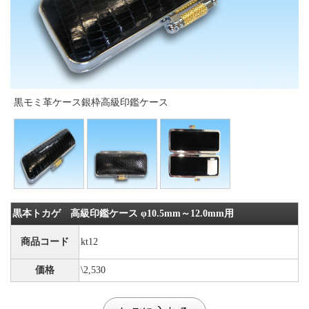
黒モミ革ケース銀枠高級印鑑ケース
黒本トカゲ 高級印鑑ケース φ10.5mm～12.0mm用
商品コード
kt12
価格
\2,530