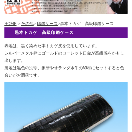
HOME
>
その他
>
印鑑ケース
>黒本トカゲ 高級印鑑ケース
黒本トカゲ 高級印鑑ケース
表地は、黒く染めた本トカゲ皮を使用しています。
シルバーメタル枠にゴールドのローレット口金が高級感をかもし
出します。
裏地は黒色の別珍、象牙やオランダ水牛の印材にセットすると色
合いがお洒落です。